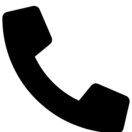
PO – PÁ: 7:00 – 18:00
SO – NE: ZAVŘENO
Zobrazit větší mapu
Kontakty