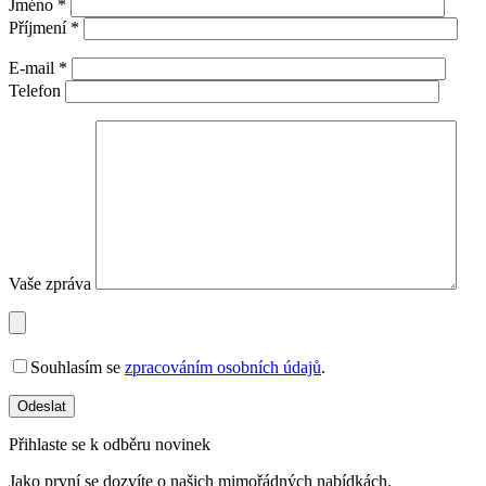
info@autostar.cz
Zanechte nám zprávu
Jméno *
Příjmení *
E-mail *
Telefon
Vaše zpráva