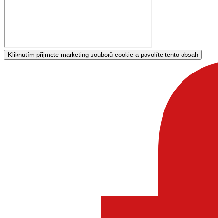
DŮLEŽITÉ
Klientská zóna
Kariéra
Ochrana osobních údajů (GDPR)
Kliknutím přijmete marketing souborů cookie a povolíte tento obsah