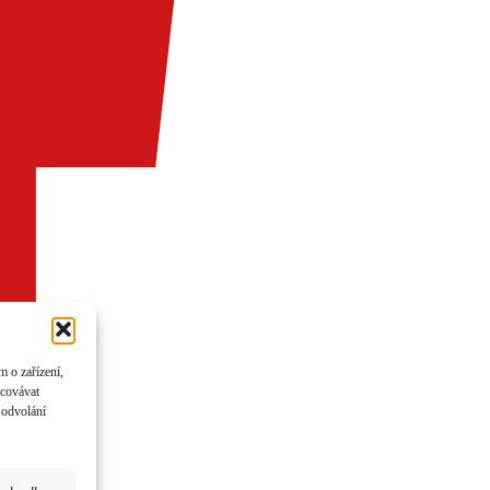
 o zařízení,
acovávat
 odvolání