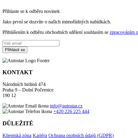
Přihlaste se k odběru novinek
Jako první se dozvíte o našich mimořádných nabídkách.
Přihlášením k odběru obchodních sdělení souhlasím se
zpracováním o
Přihlásit se
KONTAKT
Národních hrdinů 474
Praha 9 – Dolní Počernice
190 12
info@autostar.cz
+420 226 225 444
DŮLEŽITÉ
Klientská zóna
Kariéra
Ochrana osobních údajů (GDPR)